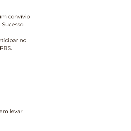
um convívio 
m Sucesso.
ticipar no 
APBS. 
em levar 