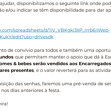
judar, disponibilizamos o seguinte link onde pod
ão e/ou indicar se têm disponibilidade para dar ap
le.com/spreadsheets/d/1iV_VBKgki3IIP_rrrb6jIWep-
ukY/edit?usp=drivesdk
nto de convívio para todos e também uma oportu
fundos
 que permitam manter o apoio que dá à Esc
omes & bebes serão vendidos aos Encarregados
iares presentes
, e o valor reverterá para as ativi
aquisição das senhas, faremos uma pré-venda de se
nos dias anteriores à festa. 
ira!