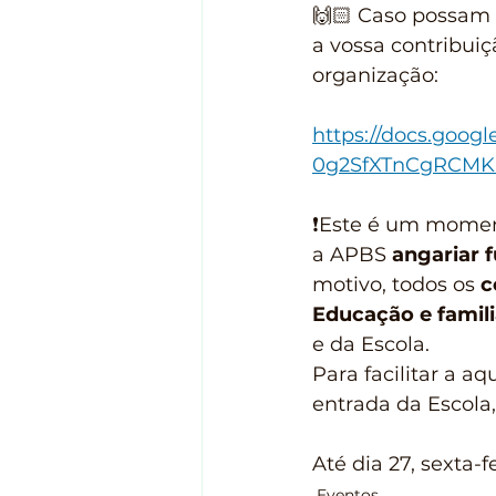
🙌🏻 Caso possam a
a vossa contribuiç
organização:
https://docs.goog
0g2SfXTnCgRCMKK
❗️Este é um mome
a APBS 
angariar 
motivo, todos os 
c
Educação e famil
e da Escola.
Para facilitar a 
entrada da Escola, 
Até dia 27, sexta-fe
Eventos