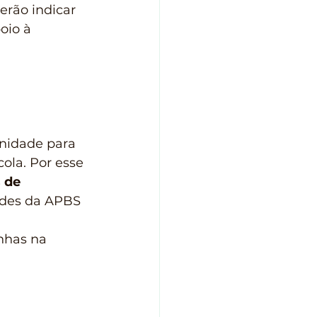
erão indicar 
oio à 
nidade para 
ola. Por esse 
 de 
dades da APBS 
nhas na 