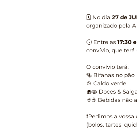
🗓️ No dia 
27 de J
organizado pela A
🕔 Entre as 
17:30 e
convívio, que terá
O convívio terá: 
🥯 Bifanas no pão 
🍲 Caldo verde 
🧁🥧 Doces & Salg
🥤☕️ Bebidas não a
❗️Pedimos a vossa
(bolos, tartes, qui