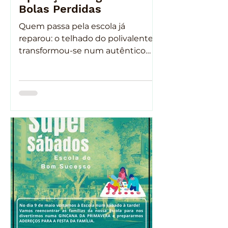
Bolas Perdidas
Quem passa pela escola já
reparou: o telhado do polivalente
transformou-se num autêntico
depósito de bolas perdidas.
Contámos mais de 30 bolas em
cativeiro, à espera de regressar aos
seus donos. No próximo Super
Sábado, a APBS lança a missão:
Operação Resgate das Bolas
Perdidas. O objetivo é simples:
recuperar as bolas. A execução...
nem por isso. Para garantir que
tudo é feito em segurança,
procuramos familiares e amigos
que possam ajudar a encontrar a
melhor forma de realiz