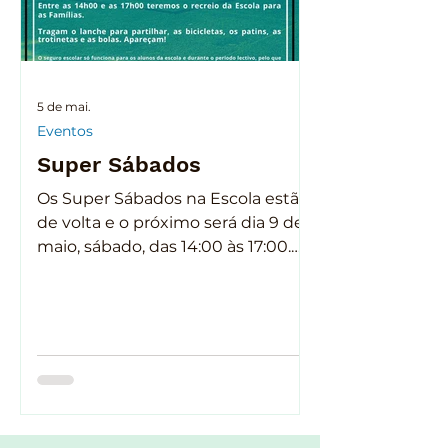
5 de mai.
Eventos
Super Sábados
Os Super Sábados na Escola estão
de volta e o próximo será dia 9 de
maio, sábado, das 14:00 às 17:00.
Todas as famílias são convidadas a
ir à escola com as crianças e
aproveitar o recreio para uma
tarde de convívio. 🚲 ⛸️ 🛼 🛹 🛴 🚲
🛼 🛹 🛴 Para além das bicicletas,
patins, bolas e trotinetas, que
serão úteis para a Gincana que
está a ser organizada, será bem-