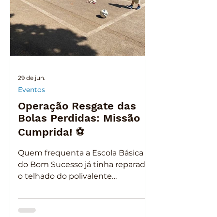
29 de jun.
Eventos
Operação Resgate das
Bolas Perdidas: Missão
Cumprida! ⚽
Quem frequenta a Escola Básica
do Bom Sucesso já tinha reparado:
o telhado do polivalente
transformou-se, ao longo dos anos,
num verdadeiro "depósito" de
bolas perdidas. Depois de muitos