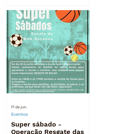
remates certeiros… e outros nem
tanto, mais de 30 bolas
encontravam-se presas no
telhado, fora do alcance das
crianças. No âmbito do Super
Sábado, decidimos transformar
este pequeno problema numa
missão comunitária: recuperar as
bolas e devolvê-las ao recreio. A
operação foi cuidadosamente pl
17 de jun.
Eventos
Super sábado -
Operação Resgate das