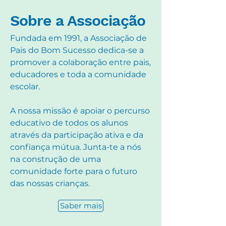
vinda toda a ajuda na preparação
Sobre a Associação
de adereços a utilizar na Festa da
Família. 🎩 👓 👒🎭🎀🪭🥽🧶🧵🪡
Fundada em 1991, a Associação de
Desejamos a todo
Pais do Bom Sucesso dedica-se a
promover a colaboração entre pais,
educadores e toda a comunidade
escolar.
A nossa missão é apoiar o percurso
educativo de todos os alunos
através da participação ativa e da
confiança mútua. Junta-te a nós
na construção de uma
comunidade forte para o futuro
das nossas crianças.
Saber mais